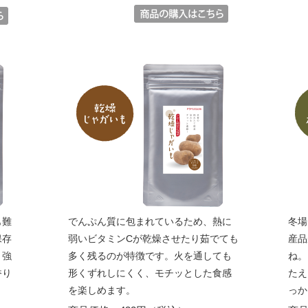
も難
でんぷん質に包まれているため、熱に
冬場
保存
弱いビタミンCが乾燥させたり茹でても
産品
う強
多く残るのが特徴です。火を通しても
ね。
香り
形くずれしにくく、モチッとした食感
たえ
を楽しめます。
っか