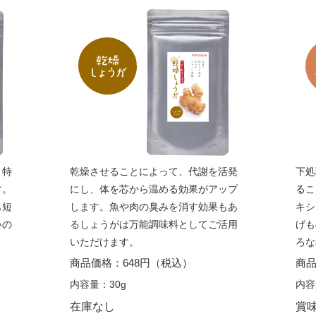
う特
乾燥させることによって、代謝を活発
下処
す。
にし、体を芯から温める効果がアップ
るこ
も短
します。魚や肉の臭みを消す効果もあ
キシ
いの
るしょうがは万能調味料としてご活用
げも
いただけます。
ろな
商品価格：648円（税込）
商品
内容量：30g
内容
在庫なし
賞味