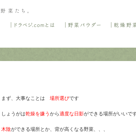
ホーム
ドラベジ
まず、大事なことは
場所選び
です
しょうがは
乾燥を嫌う
から
適度な日影
ができる場所がいいで
木陰
ができる場所とか、背が高くなる野菜、、、