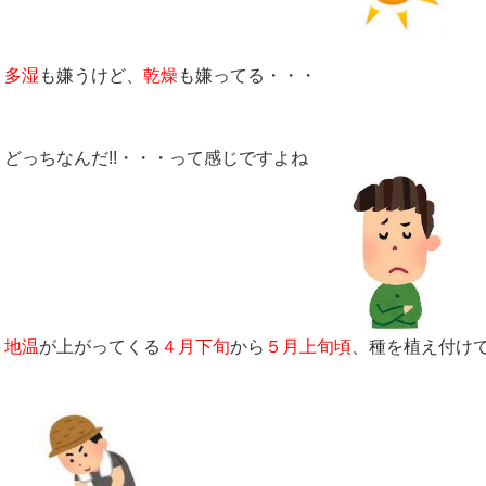
多湿
も嫌うけど、
乾燥
も嫌ってる・・・
どっちなんだ!!・・・って感じですよね
地温
が上がってくる
４月下旬
から
５月上旬頃
、種を植え付け