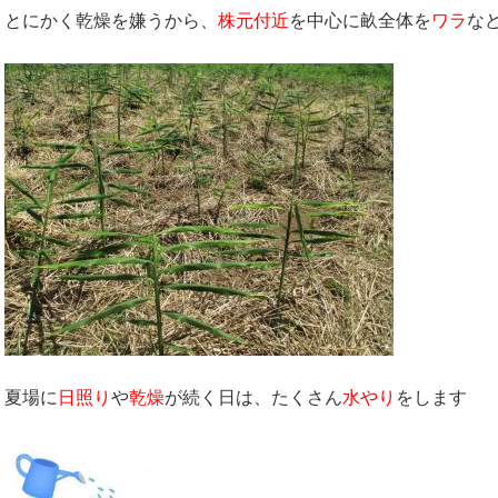
とにかく乾燥を嫌うから、
株元付近
を中心に畝全体を
ワラ
な
夏場に
日照り
や
乾燥
が続く日は、たくさん
水やり
をします