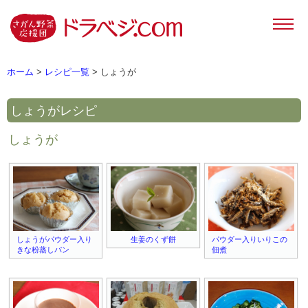
ホーム
>
レシピ一覧
> しょうが
しょうが
レシピ
しょうが
しょうがパウダー入り
生姜のくず餅
パウダー入りいりこの
きな粉蒸しパン
佃煮