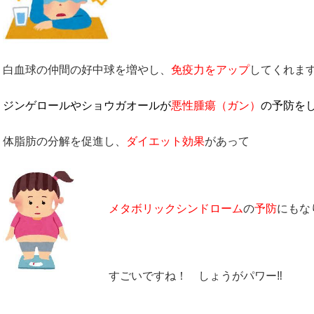
白血球の仲間の好中球を増やし、
免疫力をアップ
してくれま
ジンゲロールやショウガオールが
悪性腫瘍（ガン）
の予防を
体脂肪の分解を促進し、
ダイエット効果
があって
メタボリックシンドローム
の
予防
にもな
すごいですね！ しょうがパワー‼