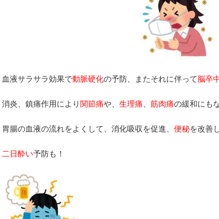
血液サラサラ効果で
動脈硬化
の予防、またそれに伴って
脳卒
消炎、鎮痛作用により
関節痛
や、
生理痛
、
筋肉痛
の緩和にも
胃腸の血液の流れをよくして、消化吸収を促進、
便秘
を改善
二日酔い
予防も！