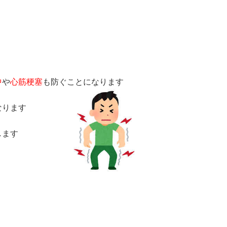
中
や
心筋梗塞
も防ぐことになります
なります
します