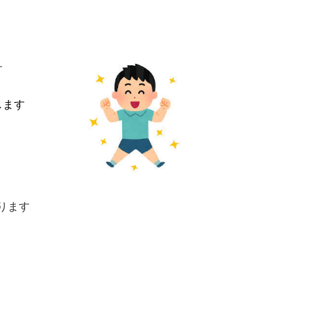
す
します
ります