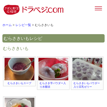
ホーム
>
レシピ一覧
> むらさきいも
むらさきいも
レシピ
むらさきいも
むらさきいもスープ
むらさき芋パウダー入
むらさきいもパウダー
り水饅頭
入り豆乳ゼリー